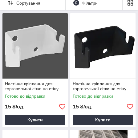
Металева сітка осередок 5/5см
Сортування
0
Фільтри
дріт 2,5 мм
Металева сітка осередок 5/5см
дріт 3мм
Металева сітка осередок 5/5см
дріт 3,5 мм
Настінне кріплення для
Настінне кріплення для
торговельної сітки на стіну
торговельної сітки на стіну
Готово до відправки
Готово до відправки
15
15
₴/од.
₴/од.
Купити
Купити