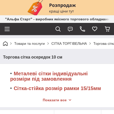
"Альфа Старт" - виробник якісного торгового обладнання о
Товари та послуги
СІТКА ТОРГІВЕЛЬНА
Торгова сіт
Торгова сітка осередок 10 см
Металеві сітки індивідуальні
розміри під замовлення
Сітка-стійка розмір рамки 15/15мм
Сітка-стійка в рамці 17/17мм
Показати все
Сітка-стійка розмір рамки 20/20мм