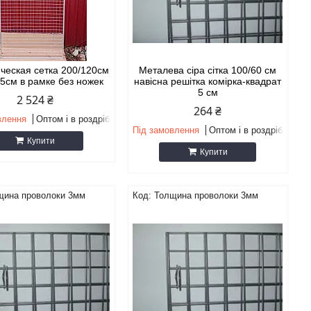
ческая сетка 200/120см
Металева сіра сітка 100/60 см
 5см в рамке без ножек
навісна решітка комірка-квадрат
5 см
2 524 ₴
264 ₴
влення
Оптом і в роздріб
Під замовлення
Оптом і в роздріб
Купити
Купити
щина проволоки 3мм
Толщина проволоки 3мм