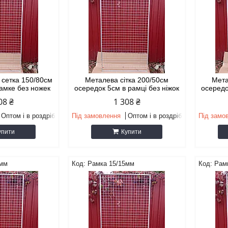
 сетка 150/80см
Металева сітка 200/50см
Мета
рамке без ножек
осередок 5см в рамці без ніжок
осередо
08 ₴
1 308 ₴
Оптом і в роздріб
Під замовлення
Оптом і в роздріб
Під замо
упити
Купити
5мм
Рамка 15/15мм
Рам