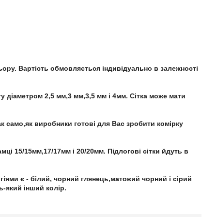
ьору. Вартість обмовляється індивідуально в залежності
 діаметром 2,5 мм,3 мм,3,5 мм і 4мм. Сітка може мати
ак само,як виробники готові для Вас зробити комірку
мці 15/15мм,17/17мм і 20/20мм. Підлогові сітки йдуть в
ями є - білий, чорний глянець,матовий чорний і сірий
-який інший колір.