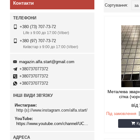
Контакти
+380 (73) 707-73-72
Life з 9:00 до 17:00 (Viber)
+380 (97) 707-73-72
Київстар з 9:00 до 17:00 (Viber)
magazin.alfa.start@gmail.com
+380737077372
+380737077372
+380737077372
Металева звар
ІНШІ ВИДИ ЗВ'ЯЗКУ
сітка (чо
від
Инстаграм
http (s)://www.instagram.com/alfa.start/
Під замовлення
YouTube
https://www.youtube.com/channel/UCMzwfuPdxogFIKF_nELVFNw
К