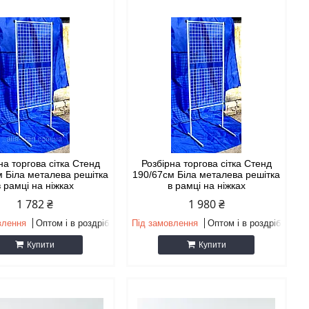
на торгова сітка Стенд
Розбірна торгова сітка Стенд
м Біла металева решітка
190/67см Біла металева решітка
в рамці на ніжках
в рамці на ніжках
1 782 ₴
1 980 ₴
влення
Оптом і в роздріб
Під замовлення
Оптом і в роздріб
Купити
Купити