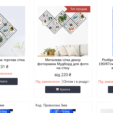
Топ продаж
а торгова сітка
Металева сітка декор
Розбір
фоторамка Мудборд для фото
190/87с
231 ₴
на стіну
мовлення
від 220 ₴
упити
Під замовлення
Оптом і в роздріб
Під замо
Купити
3мм
Проволока 3мм