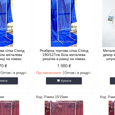
ова сітка Стенд
Розбірна торгова сітка Стенд
Метале
Біла металева
190/127см Біла металева
декор 
мці на ніжках
решітка в рамці на ніжках
штуч
70 ₴
1 980 ₴
Оптом і в роздріб
Під замовлення
Оптом і в роздріб
упити
Купити
5мм
Рамка 15/15мм
Рам