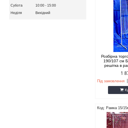
Субота
10:00
15:00
Неділя
Вихідний
Розбірна торг
190/107 см 
решітка в ра
1 8
Під замовлення
К
Рамка 15/1