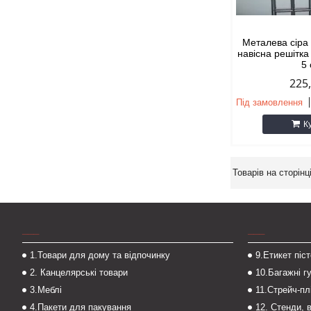
Металева сіра 
навісна решітка
5
225
Під замовлення
К
___
___
1.Товари для дому та відпочинку
9.Етикет піс
2. Канцелярські товари
10.Багажні г
3.Меблі
11.Стрейч-пл
4.Пакети для пакування
12. Стенди, 