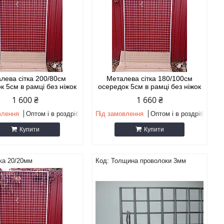
лева сітка 200/80см
Металева сітка 180/100см
к 5см в рамці без ніжок
осередок 5см в рамці без ніжок
1 600 ₴
1 660 ₴
влення
Оптом і в роздріб
Під замовлення
Оптом і в роздріб
Купити
Купити
ка 20/20мм
Толщина проволоки 3мм