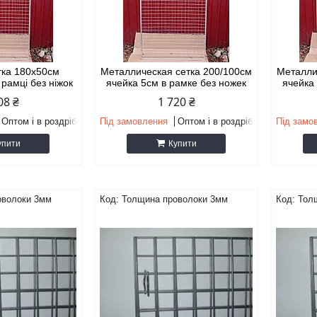
тка 180х50см
Металлическая сетка 200/100см
Металли
 рамці без ніжок
ячейка 5см в рамке без ножек
ячейка
08 ₴
1 720 ₴
Оптом і в роздріб
Під замовлення
Оптом і в роздріб
Під замо
упити
Купити
оволоки 3мм
Толщина проволоки 3мм
Тол