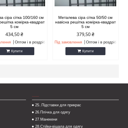
а сіра сітка 100/160 см
Металева сіра сітка 50/50 см
решітка комірка-квадрат
навісна решітка комірка-квадрат
5 см
5 см
434,50 ₴
379,50 ₴
влення
Оптом і в роздріб
Під замовлення
Оптом і в роздріб
Купити
Купити
___
25..Підставки для прикрас
26.Плічка для одягу
27.Манекени
28.Стійки-вішала для одягу