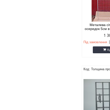
Металева сі
осередок 5см в
1 3
Під замовлення
К
Толщина пр