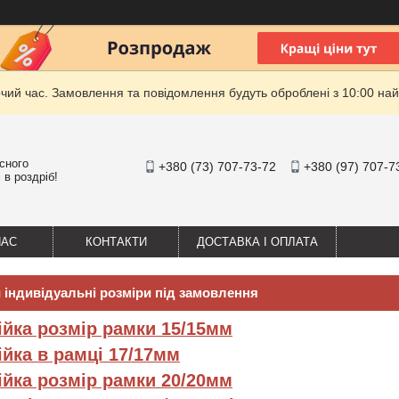
очий час. Замовлення та повідомлення будуть оброблені з 10:00 най
існого
+380 (73) 707-73-72
+380 (97) 707-7
 в роздріб!
НАС
КОНТАКТИ
ДОСТАВКА І ОПЛАТА
и індивідуальні розміри під замовлення
тійка розмір рамки 15/15мм
ійка в рамці 17/17мм
тійка розмір рамки 20/20мм