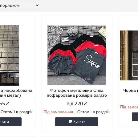
на нефарбована
Фотофон металевий Сітка
Чорна 
рний метал)
пофарбована розмірів багато
 55 ₴
від 220 ₴
Під замо
Оптом і в роздріб
Під замовлення
Оптом і в роздріб
упити
Купити