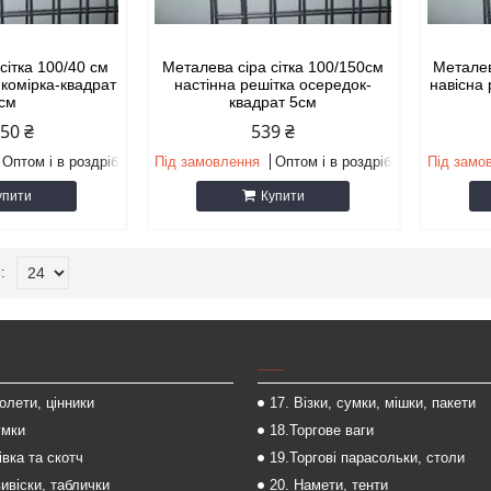
сітка 100/40 см
Металева сіра сітка 100/150см
Металев
 комірка-квадрат
настінна решітка осередок-
навісна 
 см
квадрат 5см
,50 ₴
539 ₴
Оптом і в роздріб
Під замовлення
Оптом і в роздріб
Під замо
упити
Купити
___
толети, цінники
17. Візки, сумки, мішки, пакети
умки
18.Торгове ваги
івка та скотч
19.Торгові парасольки, столи
вивіски, таблички
20. Намети, тенти