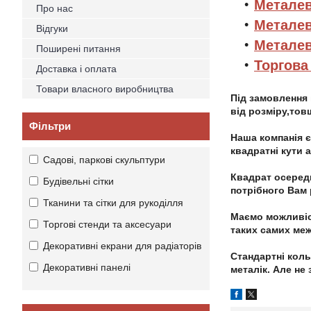
Металев
Про нас
Металев
Відгуки
Металев
Поширені питання
Торгова
Доставка і оплата
Товари власного виробництва
Під замовлення 
від розміру,товщ
Фільтри
Наша компанія є
квадратні кути 
Садові, паркові скульптури
Квадрат осередк
Будівельні сітки
потрібного Вам 
Тканини та сітки для рукоділля
Маємо можливіст
Торгові стенди та аксесуари
таких самих межа
Декоративні екрани для радіаторів
Стандартні коль
Декоративні панелі
металік. Але не