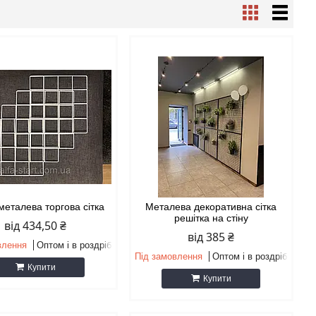
металева торгова сітка
Металева декоративна сітка
решітка на стіну
від 434,50 ₴
від 385 ₴
влення
Оптом і в роздріб
Під замовлення
Оптом і в роздріб
Купити
Купити