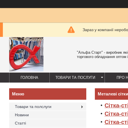
Зараз у компанії нероб
"Альфа Старт" - виробник як
торгового обладнання оптом і
ГОЛОВНА
ТОВАРИ ТА ПОСЛУГИ
ПРО 
Металеві сітк
Сітка-с
Товари та полслуги
Сітка-ст
Новини
Сітка-с
Статті