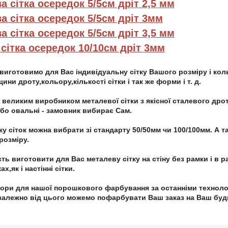
а сітка осередок 5/5см дріт 2,5 мм
а сітка осередок 5/5см дріт 3мм
а сітка осередок 5/5см дріт 3,5 мм
 сітка осередок 10/10см дріт 3мм
виготовимо для Вас індивідуальну сітку Вашого розміру і кол
ини дроту,кольору,кількості сітки і так же форми і т. д.
 великим виробником металевої сітки з якісної сталевого дроту
або овальні - замовник вибирає Сам.
у сіток можна вибрати зі стандарту 50/50мм чи 100/100мм. А т
розміру.
ь виготовити для Вас металеву сітку на стіну без рамки і в ра
х,як і настінні сітки.
ори для нашої порошкового фарбування за останніми технологі
 залежно від цього можемо пофарбувати Ваш заказ на Ваш будь