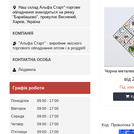
Наш склад Альфа Старт"-торгове
обладнання знаходиться на ринку
"Барабашово", провулок Весняний,
Харків, Україна
"Альфа Старт" - виробник якісного
торгового обладнання оптом і в роздріб!
Людмила
Чорна металев
від 
Під за
Графік роботи
К
Понеділок
09:00
17:00
Вівторок
09:00
17:00
Середа
09:00
17:00
Четвер
09:00
17:00
Проволока 
Пʼятниця
09:00
17:00