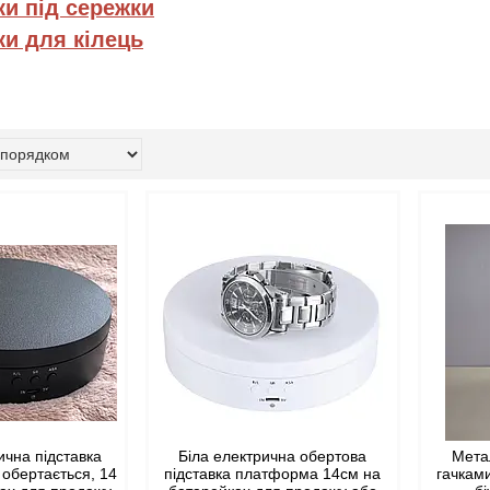
ки під сережки
ки для кілець
ична підставка
Біла електрична обертова
Мета
обертається, 14
підставка платформа 14см на
гачками