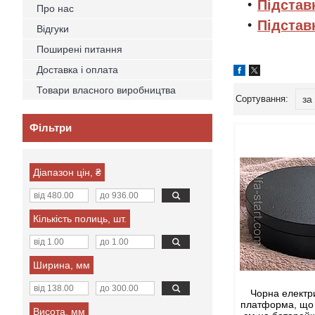
Підстав
Про нас
Підстав
Відгуки
Поширені питання
Доставка і оплата
Товари власного виробництва
Фільтри
Діапазон цін, ₴
Кількість полиць, шт.
Ширина, мм
Чорна електр
платформа, що 
Висота, мм