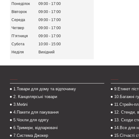
Понеділок
09:00
17:00
Вівторок
09:00
17:00
Середа
09:00
17:00
Четвер
09:00
17:00
Пʼятниця
09:00
17:00
Субота
10:00
15:00
Неділя
Вихідний
___
___
1.Товари для дому та відпочинку
9.Етикет піс
2. Канцелярські товари
10.Багажні г
3.Меблі
11.Стрейч-пл
4.Пакети для пакування
12. Стенди, 
5.Чохли для одягу
13. Сходи с
6.Тримери, відпарювачі
14.Все для 
7.Система Джокер
15.Сітчасті 