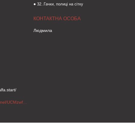
32..Гачки, полиці на сітку
Людмила
fa.start/
https://www.youtube.com/channel/UCMzwfuPdxogFIKF_nELVFNw