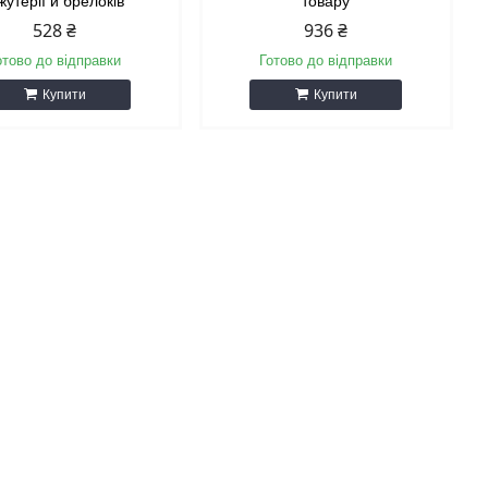
жутерії й брелоків
товару
528 ₴
936 ₴
отово до відправки
Готово до відправки
Купити
Купити