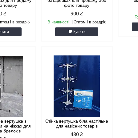
ках для продажу
батарейках для продажу або
бі
о товару
фото товару
0 ₴
900 ₴
Г
птом і в роздріб
В наявності
Оптом і в роздріб
упити
Купити
ра вертушка з
Стійка вертушка біла настільна
и на ніжках для
для навісних товарів
та брелоків
480 ₴