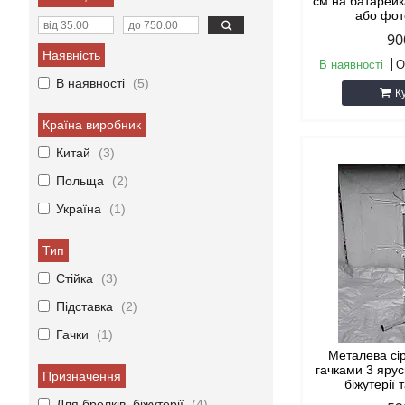
см на батарей
або фот
90
Наявність
В наявності
О
В наявності
5
К
Країна виробник
Китай
3
Польща
2
Україна
1
Тип
Стійка
3
Підставка
2
Гачки
1
Металева сі
гачками 3 ярус
Призначення
біжутерії 
Для брелків, біжутерії
4