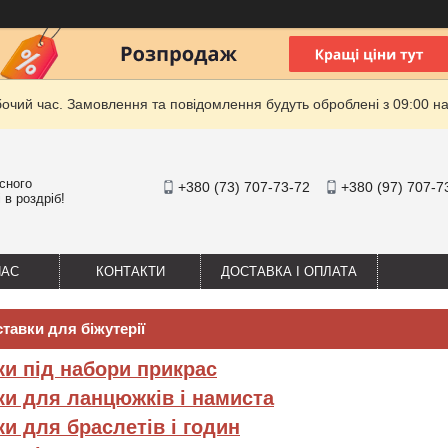
бочий час. Замовлення та повідомлення будуть оброблені з 09:00 на
існого
+380 (73) 707-73-72
+380 (97) 707-7
 в роздріб!
НАС
КОНТАКТИ
ДОСТАВКА І ОПЛАТА
тавки для біжутерії
ки під набори прикрас
ки для ланцюжків і намиста
ки для браслетів і годин