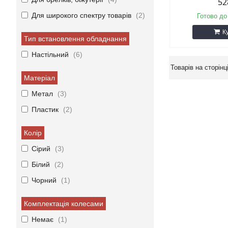
52
Для широкого спектру товарів
2
Готово до
К
Тип встановлення обладнання
Настільний
6
Матеріал
Метал
3
Пластик
2
Колір
Сірий
3
Білий
2
Чорний
1
Комплектація колесами
Немає
1