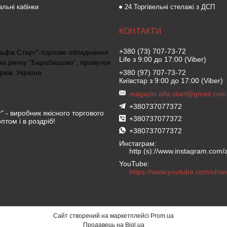
льні кабінки
24.Торгівельні стелажі з ДСП
+380 (73) 707-73-72
льфа Старт"-торгове обладнання
Life з 9:00 до 17:00 (Viber)
на ринку "Барабашово", провулок
рків, Україна
+380 (97) 707-73-72
Київстар з 9:00 до 17:00 (Viber)
magazin.alfa.start@gmail.com
+380737077372
" - виробник якісного торгового
+380737077372
птом і в роздріб!
+380737077372
Инстаграм
http (s)://www.instagram.com/al
YouTube
Сайт створений на маркетплейсі
Prom.ua
Продавець на Bigl.ua