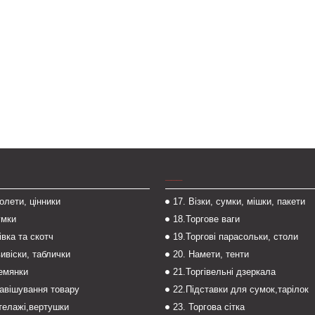
___
толети, цінники
17. Візки, сумки, мішки, пакети
умки
18.Торгове ваги
івка та скотч
19.Торгові парасольки, столи
вивіски, таблички
20. Намети, тенти
темянки
21.Торгівельні дзеркала
навішування товару
22.Підставки для сумок,тарілок
стелажі,вертушки
23. Торгова сітка