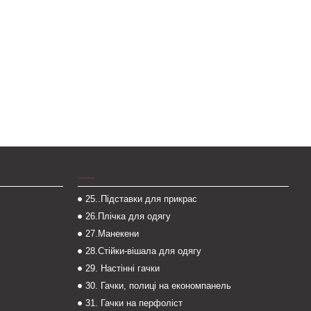
___
25..Підставки для прикрас
26.Плічка для одягу
27.Манекени
28.Стійки-вішала для одягу
29. Настінні гачки
30. Гачки, полиці на економпанель
31. Гачки на перфоліст