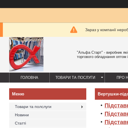
Зараз у компанії неро
"Альфа Старт" - виробник як
торгового обладнання оптом і
ГОЛОВНА
ТОВАРИ ТА ПОСЛУГИ
ПРО 
Вертушки-підс
Підстав
Товари та полслуги
Підстав
Новини
Підстав
Статті