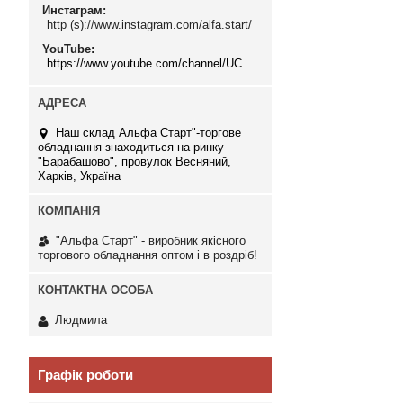
Инстаграм
http (s)://www.instagram.com/alfa.start/
YouTube
https://www.youtube.com/channel/UCMzwfuPdxogFIKF_nELVFNw
Наш склад Альфа Старт"-торгове
обладнання знаходиться на ринку
"Барабашово", провулок Весняний,
Харків, Україна
"Альфа Старт" - виробник якісного
торгового обладнання оптом і в роздріб!
Людмила
Графік роботи