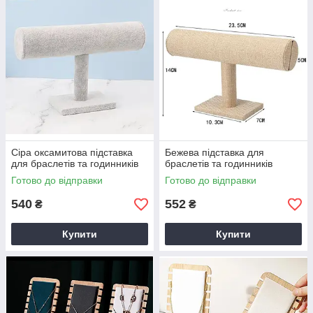
Сіра оксамитова підставка
Бежева підставка для
для браслетів та годинників
браслетів та годинників
Готово до відправки
Готово до відправки
540
552
₴
₴
Купити
Купити