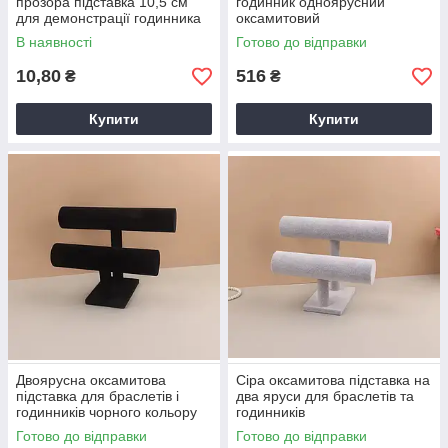
прозора підставка 10,5 см
годинник одноярусний
для демонстрації годинника
оксамитовий
В наявності
Готово до відправки
10,80
516
₴
₴
Купити
Купити
Двоярусна оксамитова
Сіра оксамитова підставка на
підставка для браслетів і
два яруси для браслетів та
годинників чорного кольору
годинників
Готово до відправки
Готово до відправки