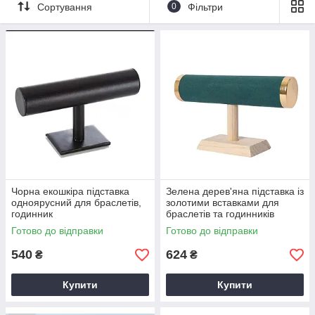
Підставки для кілець
Сортування
0
Фільтри
Чорна екошкіра підставка
Зелена дерев'яна підставка із
одноярусний для браслетів,
золотими вставками для
годинник
браслетів та годинників
Готово до відправки
Готово до відправки
540
624
₴
₴
Купити
Купити