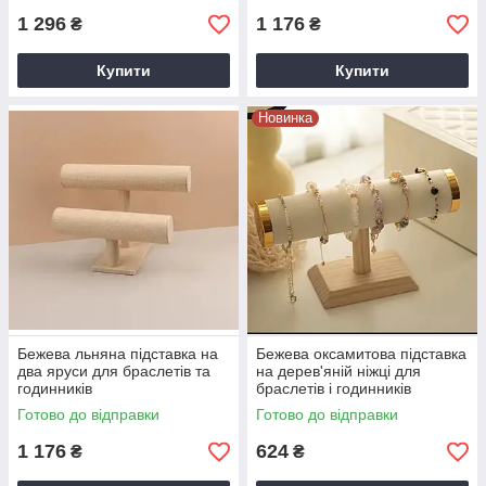
1 296
1 176
₴
₴
Купити
Купити
Новинка
Бежева льняна підставка на
Бежева оксамитова підставка
два яруси для браслетів та
на дерев'яній ніжці для
годинників
браслетів і годинників
Готово до відправки
Готово до відправки
1 176
624
₴
₴