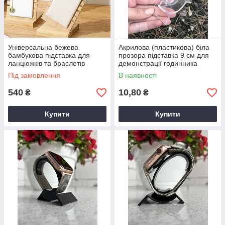
Універсальна бежева
Акрилова (пластикова) біла
бамбукова підставка для
прозора підставка 9 см для
ланцюжків та браслетів
демонстрації годинника
Під замовлення
В наявності
540
10,80
₴
₴
Купити
Купити