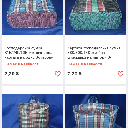
Господарська сумка
Картата господарська сумка
315/240/135 мм тканинна
380/300/140 мм без
картата на одну 3-літрову
блискавки на півтори 3-
банку
літрових банки
Немає в наявності
Немає в наявності
7,20
7,20
₴
₴