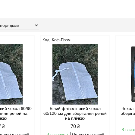
Коф-Пром
овий чохол 60/90
Білий флізеліновий чохол
Чохол 
гання речей на
60/120 см для зберігання речей
зберіг
чках
на плічках
7 ₴
70 ₴
В наяв
птом і в роздріб
В наявності
Оптом і в роздріб