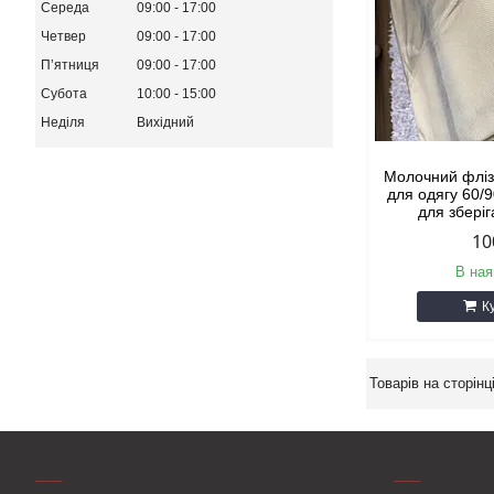
Середа
09:00
17:00
Четвер
09:00
17:00
Пʼятниця
09:00
17:00
Субота
10:00
15:00
Неділя
Вихідний
Молочний фліз
для одягу 60/9
для збері
10
В ная
К
___
___