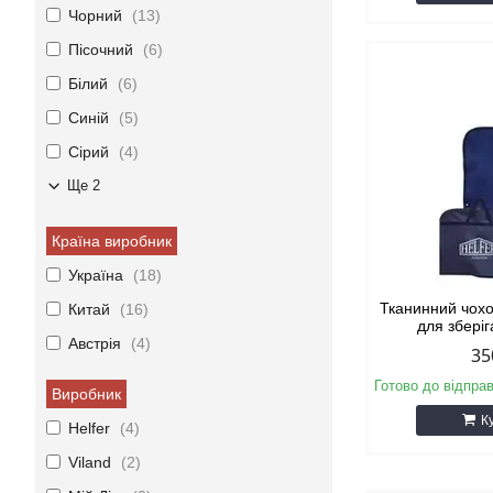
Чорний
13
Пісочний
6
Білий
6
Синій
5
Сірий
4
Ще 2
Країна виробник
Україна
18
Тканинний чохо
Китай
16
для збері
Австрія
4
35
Готово до відпра
Виробник
К
Helfer
4
Viland
2