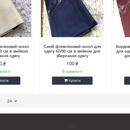
еліновий чохол
Синій флізеліновий чохол для
Бордов
0 см зі змійкою
одягу 60/90 см зі змійкою для
для од
гання одягу
зберігання одягу
дл
0 ₴
100 ₴
вності
В наявності
упити
Купити
___