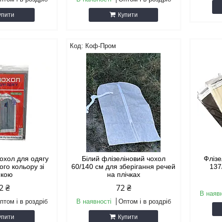
упити
Купити
Коф-Пром
чохол для одягу
Білий флізеліновий чохол
Флізе
ого кольору зі
60/140 см для зберігання речей
137
йкою
на плічках
2 ₴
72 ₴
В наяв
птом і в роздріб
В наявності
Оптом і в роздріб
упити
Купити