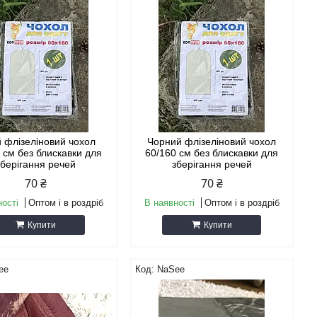
й флізеліновий чохол
Чорний флізеліновий чохол
 см без блискавки для
60/160 см без блискавки для
зберігання речей
зберігання речей
70 ₴
70 ₴
ності
Оптом і в роздріб
В наявності
Оптом і в роздріб
Купити
Купити
ee
NaSee