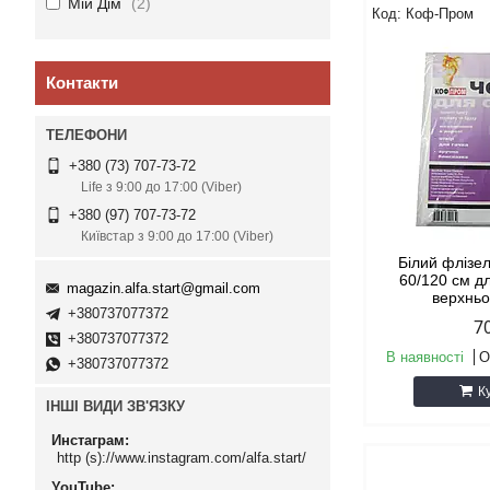
Мій Дім
2
Коф-Пром
Контакти
+380 (73) 707-73-72
Life з 9:00 до 17:00 (Viber)
+380 (97) 707-73-72
Київстар з 9:00 до 17:00 (Viber)
Білий флізе
60/120 см д
magazin.alfa.start@gmail.com
верхньо
+380737077372
7
+380737077372
В наявності
О
+380737077372
К
ІНШІ ВИДИ ЗВ'ЯЗКУ
Инстаграм
http (s)://www.instagram.com/alfa.start/
YouTube