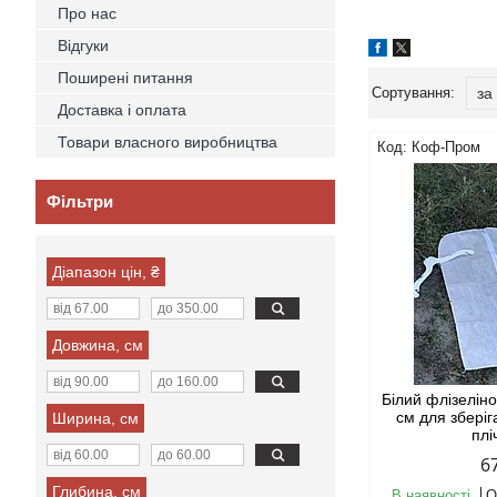
Про нас
Відгуки
Поширені питання
Доставка і оплата
Товари власного виробництва
Коф-Пром
Фільтри
Діапазон цін, ₴
Довжина, см
Білий флізелін
см для збері
Ширина, см
плі
6
Глибина, см
В наявності
О