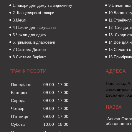
1.Товари для дому та відпочинку
9.Етикет піс
2. Канцелярські товари
10.Багажні г
3.Меблі
11.Стрейч-пл
4.Пакети для пакування
12. Стенди, 
5.Чохли для одягу
13. Сходи с
6.Тримери, відпарювачі
14.Все для 
7.Система Джокер
15.Сітчасті 
8.Система Варіант
16.Примірюва
ГРАФІК РОБОТИ
Наш склад А
Понеділок
09:00
17:00
знаходиться 
Вівторок
09:00
17:00
Весняний, Ха
Середа
09:00
17:00
Четвер
09:00
17:00
Пʼятниця
09:00
17:00
"Альфа Старт
обладнання о
Субота
10:00
15:00