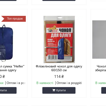
Топ продаж
л сумка "Helfer"
Флізеліновий чохол для одягу
Чохол
гання одягу
60/150 см
зберіг
0 ₴
114 ₴
вки
Оптом і в роздріб
В наявності
Оптом і в роздріб
В наяв
упити
Купити