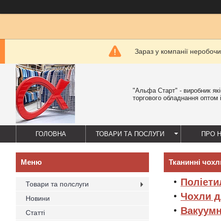
Зараз у компанії неробочи
"Альфа Старт" - виробник як
торгового обладнання оптом і
ГОЛОВНА
ТОВАРИ ТА ПОСЛУГИ
ПРО 
Тканинні чохл
Поліети
Товари та полслуги
Чохли д
Новини
Вакуумн
Статті