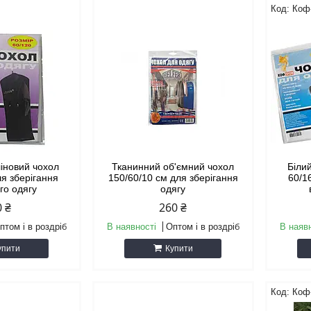
Коф
ліновий чохол
Тканинний об'ємний чохол
Біли
ля зберігання
150/60/10 см для зберігання
60/1
го одягу
одягу
0 ₴
260 ₴
птом і в роздріб
В наявності
Оптом і в роздріб
В наяв
упити
Купити
Коф