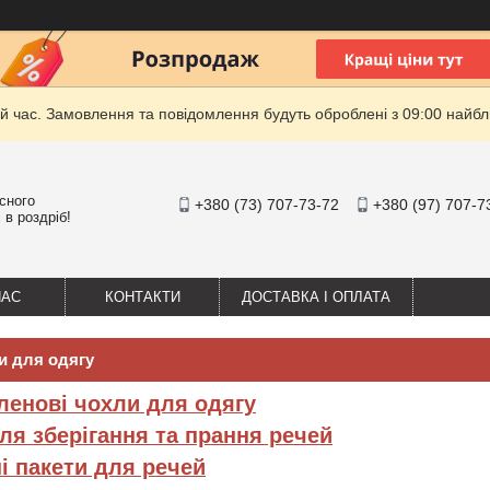
й час. Замовлення та повідомлення будуть оброблені з 09:00 найбли
існого
+380 (73) 707-73-72
+380 (97) 707-7
 в роздріб!
НАС
КОНТАКТИ
ДОСТАВКА І ОПЛАТА
и для одягу
ленові чохли для одягу
ля зберігання та прання речей
і пакети для речей