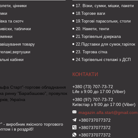
толети, цінники
17. Візки, сумки, мішки, пакети
умки
18.Торгове ваги
івка та скотч
19.Торгові парасольки, столи
вивіски, таблички
20. Намети, тенти
темянки
21.Торгівельні дзеркала
навішування товару
22.Підставки для сумок,тарілок
стелажі,вертушки
23. Торгова сітка
льні кабінки
24.Торгівельні стелажі з ДСП
+380 (73) 707-73-72
льфа Старт"-торгове обладнання
Life з 9:00 до 17:00 (Viber)
на ринку "Барабашово", провулок
рків, Україна
+380 (97) 707-73-72
Київстар з 9:00 до 17:00 (Viber)
magazin.alfa.start@gmail.com
+380737077372
" - виробник якісного торгового
+380737077372
птом і в роздріб!
+380737077372