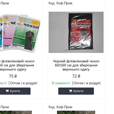
-Пром
Коф-Пром
й флізеліновий чохол
Чорний флізеліновий чохол
60 см для зберігання
60/160 см для зберігання
верхнього одягу
верхнього одягу
75 ₴
72 ₴
ності
Оптом і в роздріб
В наявності
Оптом і в роздріб
Купити
Купити
-Пром
Коф-Пром