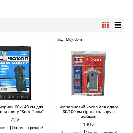
Moy dom
чорний 60х140 см для
Флізеліновий чохол для одягу
ання одягу "Коф-Пром"
60/100 см сірого кольору зі
змійкою
72 ₴
130 ₴
ності
Оптом і в роздріб
В наявності
Оптом і в роздріб