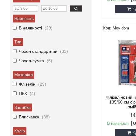
К
Наявність
В наявності
29
Moy dom
Тип
Чохол стандартний
33
Чохол-сумка
5
Матеріал
Флізелін
29
ПВХ
4
Флізеліновий 
135/60 см сір
змі
Застібка
14
Блискавка
38
В наявності
О
Колір
К