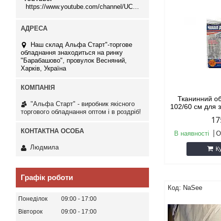
https://www.youtube.com/channel/UCMzwfuPdxogFIKF_nELVFNw
Наш склад Альфа Старт"-торгове
обладнання знаходиться на ринку
"Барабашово", провулок Весняний,
Харків, Україна
Тканинний о
"Альфа Старт" - виробник якісного
102/60 см для 
торгового обладнання оптом і в роздріб!
17
В наявності
О
Людмила
К
Графік роботи
NaSee
Понеділок
09:00
17:00
Вівторок
09:00
17:00