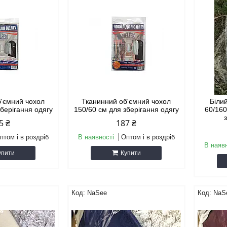
б'ємний чохол
Тканинний об'ємний чохол
Біли
зберігання одягу
150/60 см для зберігання одягу
60/160
5 ₴
187 ₴
птом і в роздріб
В наявності
Оптом і в роздріб
В наяв
упити
Купити
NaSee
NaS