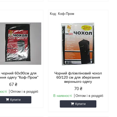
Коф-Пром
 чорний 60х90cм для
Чорний флізеліновий чохол
ання одягу "Коф-Пром"
60/120 см для зберігання
верхнього одягу
67 ₴
70 ₴
ності
Оптом і в роздріб
В наявності
Оптом і в роздріб
Купити
Купити