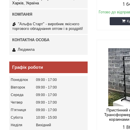
Харків, Україна
1 6
Готово до відпра
К
"Альфа Старт" - виробник якісного
торгового обладнання оптом і в роздріб!
Людмила
Графік роботи
Понеділок
09:00
17:00
Вівторок
09:00
17:00
Середа
09:00
17:00
Четвер
09:00
17:00
Пристінний 
Пʼятниця
09:00
17:00
Трансформер
Субота
10:00
15:00
корзинами
Неділя
Вихідний
1 8