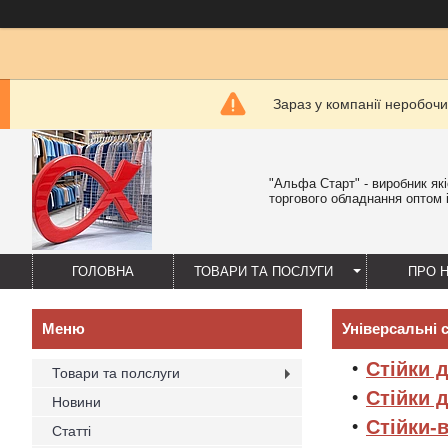
Зараз у компанії неробочи
"Альфа Старт" - виробник як
торгового обладнання оптом і
ГОЛОВНА
ТОВАРИ ТА ПОСЛУГИ
ПРО 
Універсальні с
Стійки 
Товари та полслуги
Стійки 
Новини
Стійки-
Статті