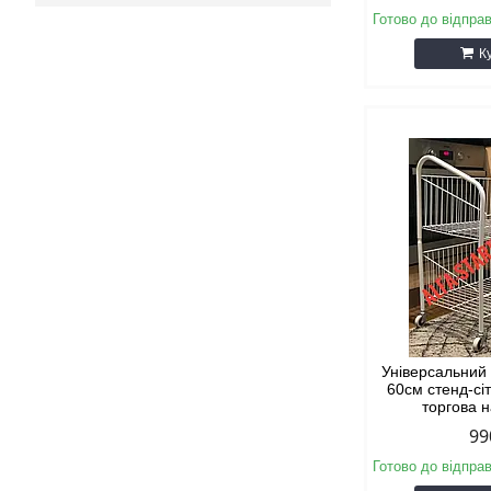
Готово до відпра
К
Універсальний
60см стенд-сі
торгова 
99
Готово до відпра