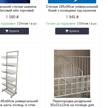
сальний стелаж ширина
Стелаж 185х90см універсальний
битовий або торговий
білий з полицями під нахилом
1 580 ₴
1 945 ₴
 відправки
Оптом і в роздріб
Готово до відправки
Оптом і в роздріб
Купити
Купити
185х60см універсальний
Перегородка-роздільник
а шість полиць із сітки
35х21х12см на полицю для