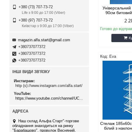
+380 (73) 707-73-72
Універсальний
90см битовий
Life з 9:00 до 17:00 (Viber)
2 2
+380 (97) 707-73-72
Київстар з 9:00 до 17:00 (Viber)
Готово до відпра
К
magazin.alfa.start@gmail.com
+380737077372
+380737077372
Eva
+380737077372
ІНШІ ВИДИ ЗВ'ЯЗКУ
Инстаграм
http (s)://www.instagram.com/alfa.start/
YouTube
https://www.youtube.com/channel/UCMzwfuPdxogFIKF_nELVFNw
Наш склад Альфа Старт"-торгове
Стелаж 185х60с
обладнання знаходиться на ринку
білий з накл
"Барабашово", провулок Весняний,