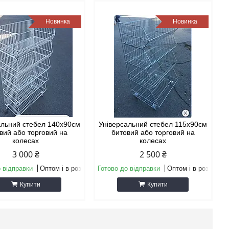
Новинка
Новинка
альний стебел 140х90см
Універсальний стебел 115х90см
вий або торговий на
битовий або торговий на
колесах
колесах
3 000 ₴
2 500 ₴
 відправки
Оптом і в роздріб
Готово до відправки
Оптом і в роздріб
Купити
Купити