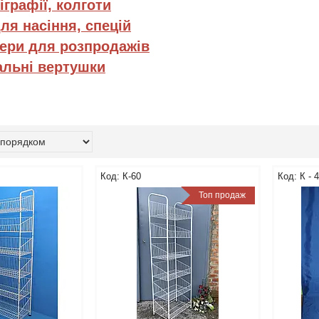
іграфії, колготи
ля насіння, спецій
ери для розпродажів
альні вертушки
К-60
К - 
Топ продаж