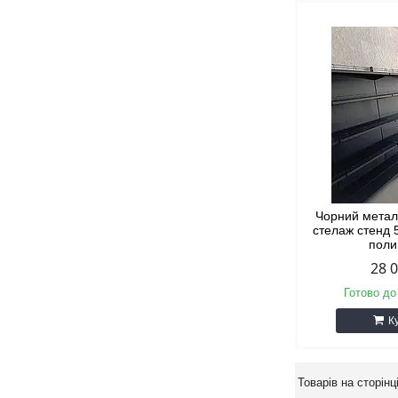
Чорний метал
стелаж стенд 5
пол
28 
Готово до
К