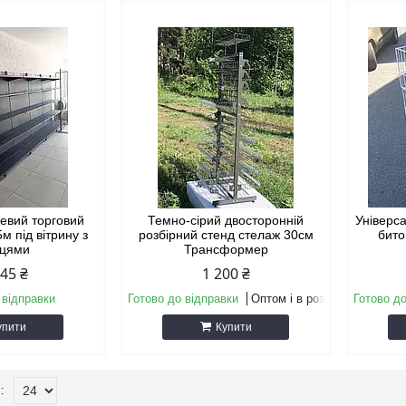
евий торговий
Темно-сірий двосторонній
Універс
м під вітрину з
розбірний стенд стелаж 30см
бито
ицями
Трансформер
045 ₴
1 200 ₴
 відправки
Готово до відправки
Оптом і в роздріб
Готово до
упити
Купити