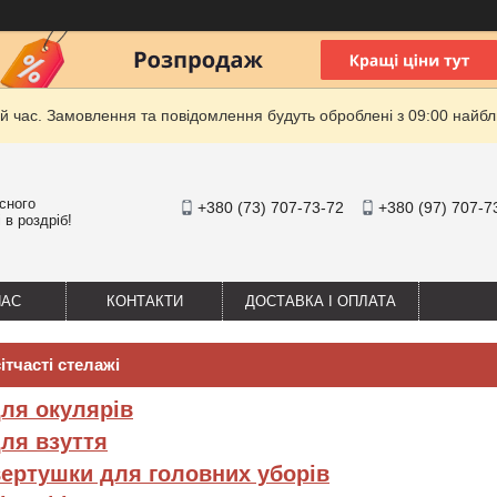
й час. Замовлення та повідомлення будуть оброблені з 09:00 найбли
існого
+380 (73) 707-73-72
+380 (97) 707-7
 в роздріб!
НАС
КОНТАКТИ
ДОСТАВКА І ОПЛАТА
ітчасті стелажі
для окулярів
для взуття
вертушки для головних уборів