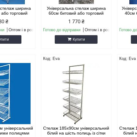
 стелаж ширина
Універсальна стелаж ширина
Універ
 або торговий
60см битовий або торговий
40см 
80 ₴
1 770 ₴
вки
Оптом і в роздріб
Готово до відправки
Оптом і в роздріб
Готово до
упити
Купити
Eva
Eva
м універсальний
Стелаж 185х90см універсальний
Стелаж 
оними полицями
білий на шість полиць із сітки
білий н