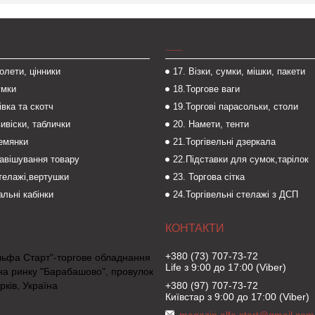
___
толети, цінники
17. Візки, сумки, мішки, пакети
умки
18.Торгове ваги
івка та скотч
19.Торгові парасольки, столи
вивіски, таблички
20. Намети, тенти
темянки
21.Торгівельні дзеркала
навішування товару
22.Підставки для сумок,тарілок
стелажі,вертушки
23. Торгова сітка
льні кабінки
24.Торгівельні стелажі з ДСП
+380 (73) 707-73-72
льфа Старт"-торгове обладнання
Life з 9:00 до 17:00 (Viber)
на ринку "Барабашово", провулок
рків, Україна
+380 (97) 707-73-72
Київстар з 9:00 до 17:00 (Viber)
magazin.alfa.start@gmail.com