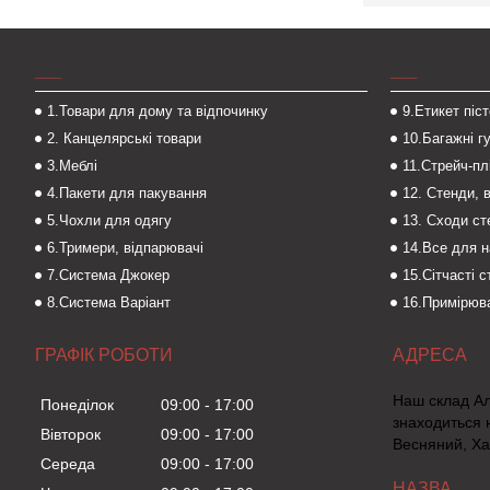
___
___
1.Товари для дому та відпочинку
9.Етикет піс
2. Канцелярські товари
10.Багажні г
3.Меблі
11.Стрейч-пл
4.Пакети для пакування
12. Стенди, 
5.Чохли для одягу
13. Сходи с
6.Тримери, відпарювачі
14.Все для 
7.Система Джокер
15.Сітчасті 
8.Система Варіант
16.Примірюва
ГРАФІК РОБОТИ
Наш склад А
Понеділок
09:00
17:00
знаходиться 
Вівторок
09:00
17:00
Весняний, Ха
Середа
09:00
17:00