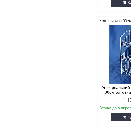
К
ширина 90с
Універсальний
90см битовий
1 1
Готово до відпра
К