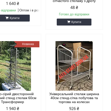
сітчастого стелажу з дроту
1 640 ₴
48 ₴
 відправки
Оптом і в роздріб
Готово до відправки
Купити
Купити
Новинка
о-сірий двосторонній
Універсальний стелаж ширина
ний стенд стелаж 60см
40см стенд-сітка побутова та
Трансформер
торгова на колесах
1 940 ₴
926 ₴