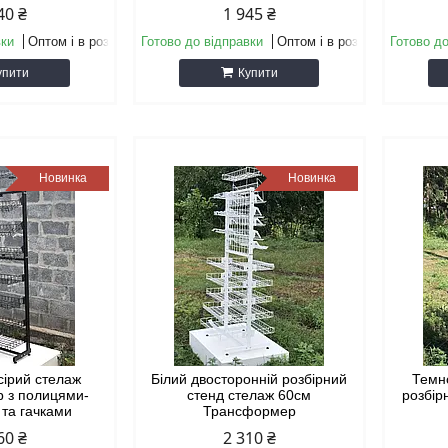
40 ₴
1 945 ₴
вки
Оптом і в роздріб
Готово до відправки
Оптом і в роздріб
Готово до
упити
Купити
Новинка
Новинка
сірий стелаж
Білий двосторонній розбірний
Темн
 з полицями-
стенд стелаж 60см
розбір
 та гачками
Трансформер
60 ₴
2 310 ₴