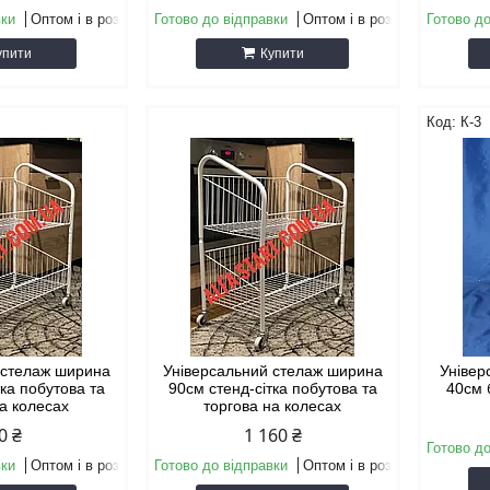
вки
Оптом і в роздріб
Готово до відправки
Оптом і в роздріб
Готово до
упити
Купити
К-3
 стелаж ширина
Універсальний стелаж ширина
Універ
тка побутова та
90см стенд-сітка побутова та
40см 
на колесах
торгова на колесах
0 ₴
1 160 ₴
Готово до
вки
Оптом і в роздріб
Готово до відправки
Оптом і в роздріб