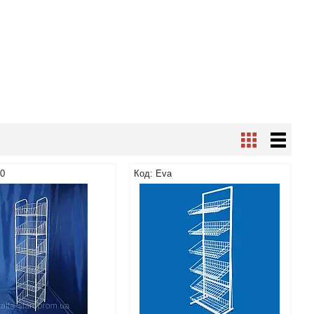
40
Eva