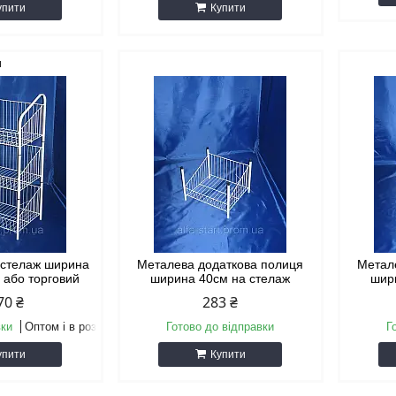
упити
Купити
м
 стелаж ширина
Металева додаткова полиця
Метал
 або торговий
ширина 40см на стелаж
шир
70 ₴
283 ₴
вки
Оптом і в роздріб
Готово до відправки
Г
упити
Купити